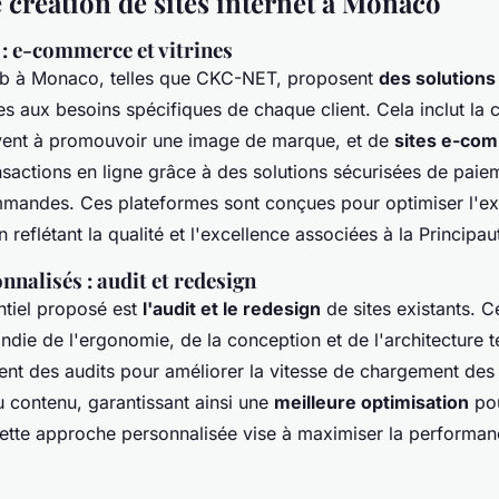
 création de sites internet à Monaco
 : e-commerce et vitrines
b à Monaco, telles que CKC-NET, proposent
des solutions
 aux besoins spécifiques de chaque client. Cela inclut la c
ervent à promouvoir une image de marque, et de
sites e-co
ransactions en ligne grâce à des solutions sécurisées de paie
mandes. Ces plateformes sont conçues pour optimiser l'e
en reflétant la qualité et l'excellence associées à la Principau
nnalisés : audit et redesign
ntiel proposé est
l'audit et le redesign
de sites existants. C
die de l'ergonomie, de la conception et de l'architecture 
ent des audits pour améliorer la vitesse de chargement des
u contenu, garantissant ainsi une
meilleure optimisation
pou
tte approche personnalisée vise à maximiser la performance 