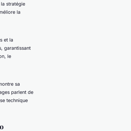
la stratégie
méliore la
s et la
, garantissant
on, le
ontre sa
ages parlent de
ise technique
co