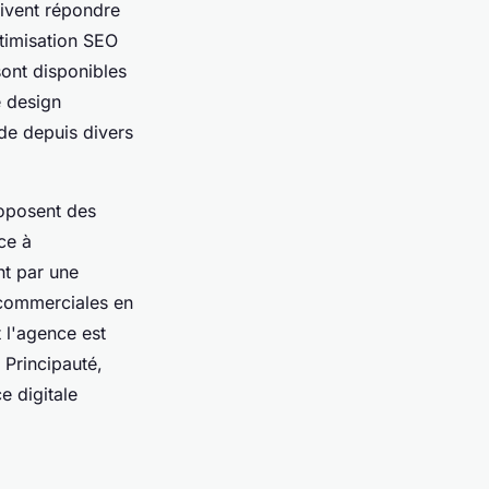
ivent répondre
ptimisation SEO
 sont disponibles
e design
ide depuis divers
oposent des
ce à
nt par une
 commerciales en
t l'agence est
 Principauté,
e digitale