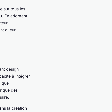
e sur tous les
au. En adoptant
teur,
nt à leur
ant design
pacité à intégrer
s que
érique des
sure.
ans la création