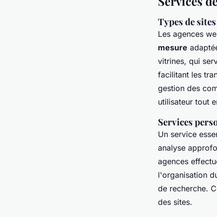
Services de
Types de sites
Les agences we
mesure
adaptées
vitrines, qui s
facilitant les t
gestion des com
utilisateur tout 
Services perso
Un service esse
analyse approfon
agences effectu
l'organisation d
de recherche. Ce
des sites.