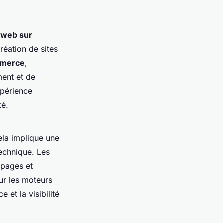
 web sur
réation de sites
mmerce
,
ment et de
xpérience
té.
ela implique une
technique. Les
 pages et
r les moteurs
et la visibilité