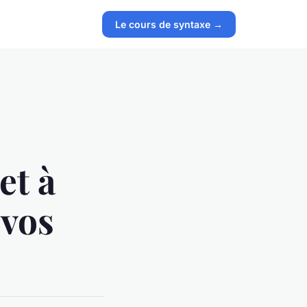
Le cours de syntaxe →
et à
 vos