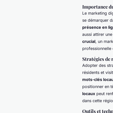
Importance du
Le marketing dig
se démarquer d
présence en li
aussi attirer une
crucial
, un mar
professionnelle
Stratégies de 
Adopter des stra
résidents et vis
mots-clés loca
positionner en t
locaux
peut renf
dans cette régio
Outils et tech