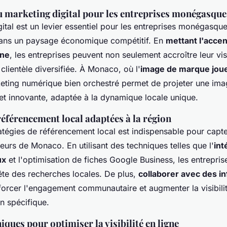
 marketing digital pour les entreprises monégasque
ital est un levier essentiel pour les entreprises monégasqu
ans un paysage économique compétitif. En
mettant l'accen
gne
, les entreprises peuvent non seulement accroître leur visi
 clientèle diversifiée. À Monaco, où l'
image de marque joue
keting numérique bien orchestré permet de projeter une im
 et innovante, adaptée à la dynamique locale unique.
référencement local adaptées à la région
tégies de référencement local est indispensable pour capter
iteurs de Monaco. En utilisant des techniques telles que l'
int
ux
et l'optimisation de fiches Google Business, les entrepri
ête des recherches locales. De plus,
collaborer avec des i
orcer l'engagement communautaire et augmenter la visibili
n spécifique.
niques pour optimiser la visibilité en ligne