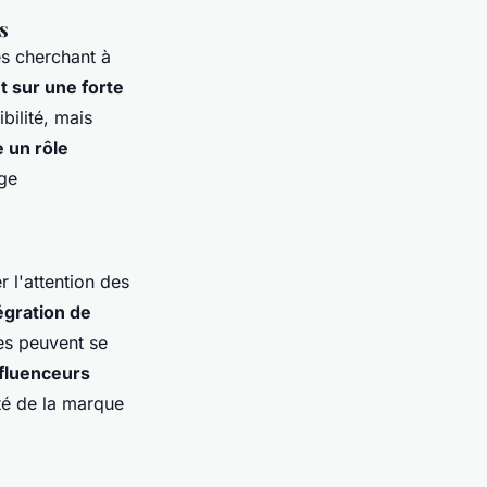
s
es cherchant à
t sur une forte
bilité, mais
 un rôle
age
 l'attention des
égration de
ses peuvent se
nfluenceurs
té de la marque