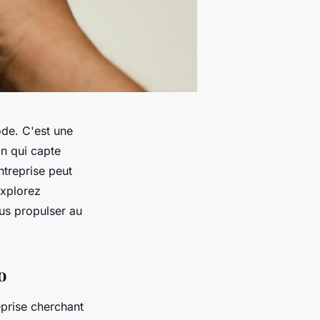
ode. C'est une
gn qui capte
ntreprise peut
Explorez
us propulser au
o
eprise cherchant