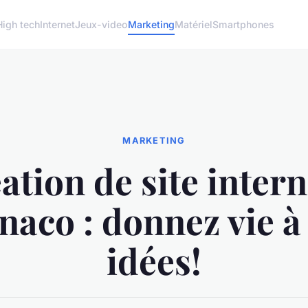
High tech
Internet
Jeux-video
Marketing
Matériel
Smartphones
MARKETING
ation de site intern
aco : donnez vie à
idées!