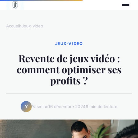
Accueil
›
Jeux-video
JEUX-VIDEO
Revente de jeux vidéo :
comment optimiser ses
profits ?
Yasmine
16 décembre 2024
6 min de lecture
Y