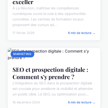
exceller
À La Réunion, maîtriser les compétences
numériques ouvre la voie à des opportunités
concrètes. Les centres de formation locaux
proposent des cursus ad...
17 février 2026
6 min de lecture →
MARKETING
SEO et prospection digitale :
Comment s'y prendre ?
L'intégration du SEO dans la prospection digitale
est cruciale pour améliorer la visibilité et atteindre
un public cible. Le SEO, ou optimisation pour...
16 décembre 2024
6 min de lecture →