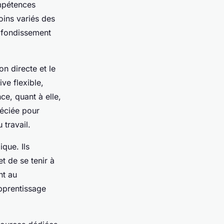
ompétences
oins variés des
rofondissement
n directe et le
ve flexible,
ce, quant à elle,
réciée pour
travail.
que. Ils
t de se tenir à
nt au
pprentissage