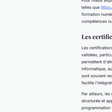
Pour mieux explo
telles que
https
formation numér
compétences num
Les certif
Les certificatio
validées, parti
permettent d'att
informatique, au
sont souvent rec
facilite l'intégr
Par ailleurs, le
structurée et ap
programmation a