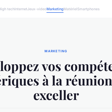
High tech
Internet
Jeux-video
Marketing
Matériel
Smartphones
MARKETING
loppez vos compét
iques à la réunio
exceller