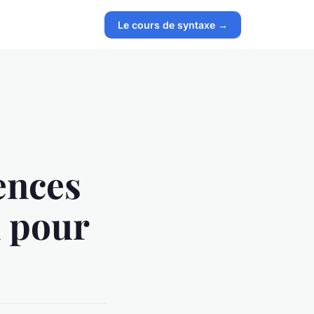
Le cours de syntaxe →
ences
n pour