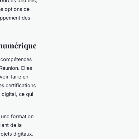
ssources dédiées,
es options de
loppement des
e numérique
es compétences
Réunion. Elles
voir-faire en
s certifications
digital, ce qui
t une formation
lant de la
ojets digitaux.