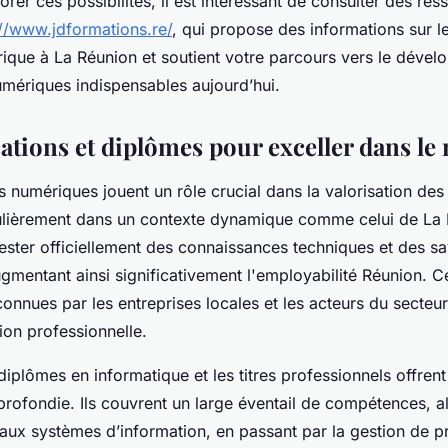
rer ces possibilités, il est intéressant de consulter des re
://www.jdformations.re/
, qui propose des informations sur l
ique à La Réunion et soutient votre parcours vers le déve
ériques indispensables aujourd’hui.
ications et diplômes pour exceller dans l
ns numériques jouent un rôle crucial dans la valorisation d
culièrement dans un contexte dynamique comme celui de La 
ester officiellement des connaissances techniques et des sa
gmentant ainsi significativement l'employabilité Réunion. Ce
onnues par les entreprises locales et les acteurs du secteur 
ation professionnelle.
s diplômes en informatique et les titres professionnels offren
profondie. Ils couvrent un large éventail de compétences, al
ux systèmes d’information, en passant par la gestion de pr