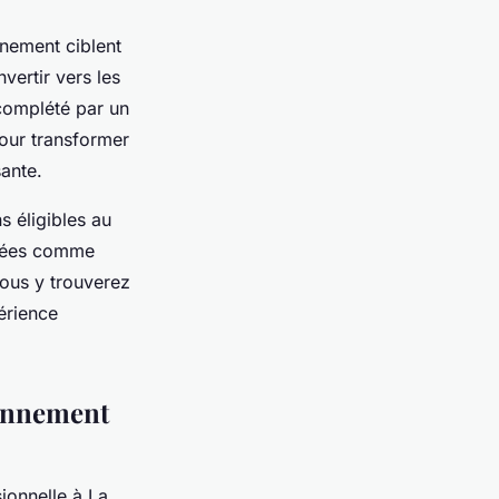
gnement ciblent
vertir vers les
 complété par un
pour transformer
sante.
s éligibles au
isées comme
Vous y trouverez
érience
ionnement
ionnelle à La