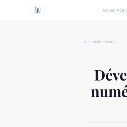
Accueil
Actu
Accueil
›
Marketing
Déve
numér