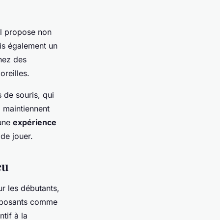
Il propose non
is également un
hez des
reilles.
 de souris, qui
i maintiennent
 une
expérience
 de jouer.
eu
r les débutants,
mposants comme
tif à la