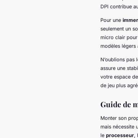
DPI contribue a
Pour une
immers
seulement un so
micro clair pou
modèles légers a
N’oublions pas l
assure une stabi
votre espace de
de jeu plus agréa
Guide de m
Monter son pro
mais nécessite
le
processeur
,