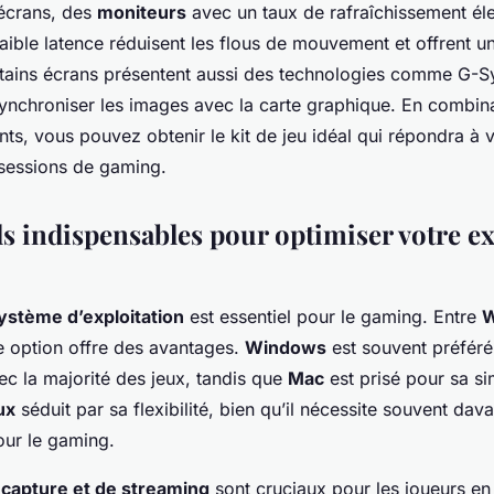
écrans, des
moniteurs
avec un taux de rafraîchissement él
aible latence réduisent les flous de mouvement et offrent 
rtains écrans présentent aussi des technologies comme G-S
synchroniser les images avec la carte graphique. En combin
nts, vous pouvez obtenir le kit de jeu idéal qui répondra à v
sessions de gaming.
els indispensables pour optimiser votre e
ystème d’exploitation
est essentiel pour le gaming. Entre
W
e option offre des avantages.
Windows
est souvent préféré
ec la majorité des jeux, tandis que
Mac
est prisé pour sa si
ux
séduit par sa flexibilité, bien qu’il nécessite souvent dav
our le gaming.
e capture et de streaming
sont cruciaux pour les joueurs en 