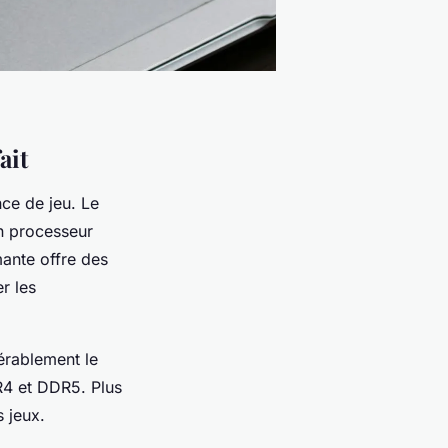
ait
nce de jeu. Le
n processeur
mante offre des
r les
érablement le
R4 et DDR5. Plus
 jeux.