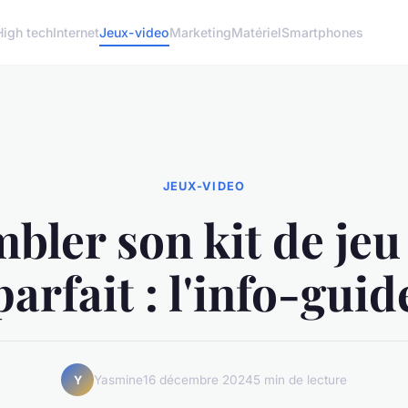
High tech
Internet
Jeux-video
Marketing
Matériel
Smartphones
JEUX-VIDEO
bler son kit de jeu
parfait : l'info-guid
Yasmine
16 décembre 2024
5 min de lecture
Y