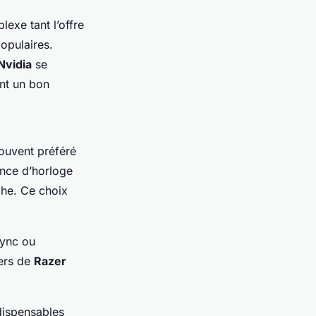
exe tant l’offre
opulaires.
Nvidia
se
nt un bon
ouvent préféré
ence d’horloge
che. Ce choix
ync ou
iers de
Razer
ndispensables