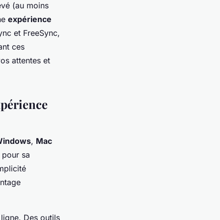
evé (au moins
une
expérience
ync et FreeSync,
ant ces
os attentes et
xpérience
indows
,
Mac
 pour sa
mplicité
antage
ligne. Des outils