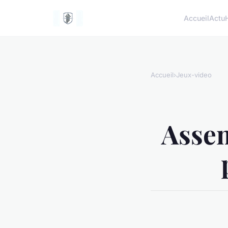
Accueil
Actu
Accueil
›
Jeux-video
Assem