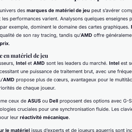
’univers des
marques de matériel de jeu
peut s’avérer compl
et les performances varient. Analysons quelques enseignes p
 par exemple, dominent le domaine des cartes graphiques.
 qualité de son ray tracing, tandis qu’
AMD
offre généraleme
prix
.
 en matériel de jeu
sseurs,
Intel
et
AMD
sont les leaders du marché.
Intel
est s
écessitant une puissance de traitement brut, avec une fréqu
u’
AMD
propose plus de cœurs, avantageux pour le multitâ
iorités de chaque joueur.
me ceux de
ASUS
ou
Dell
proposent des options avec G-S
ologies cruciales pour une synchronisation fluide. Les clav
pour leur
réactivité mécanique
.
ur le matériel
issus d’experts et de joueurs aguerris sont i