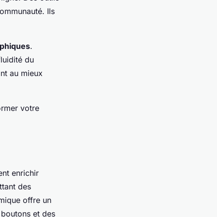
ommunauté. Ils
aphiques
.
luidité du
ant au mieux
ormer votre
nt enrichir
ttant des
ique offre un
 boutons et des