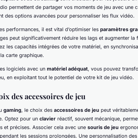
io permettent de partager vos moments de jeu avec une c
nt des options avancées pour personnaliser les flux vidéo.
es performances, il est vital d’optimiser les
paramètres gr
ages peut significativement réduire les lags et augmenter la f
ez les capacités intégrées de votre matériel, en synchronis
 la carte graphique.
es logiciels avec un
matériel adéquat
, vous pouvez transf
u, en exploitant tout le potentiel de votre kit de jeu vidéo.
oix des accessoires de jeu
du
gaming
, le choix des
accessoires de jeu
peut véritableme
e. Optez pour un
clavier
réactif, souvent mécanique, perme
s et précises. Associer cela avec une
souris de jeu
ergonom
 pendant les sessions prolongées. Une personnalisation des