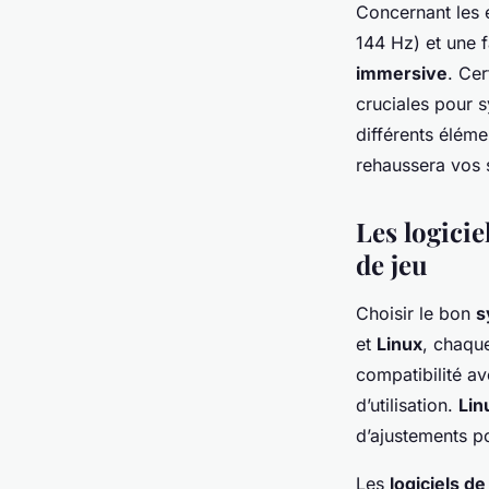
Concernant les 
144 Hz) et une f
immersive
. Ce
cruciales pour 
différents éléme
rehaussera vos 
Les logici
de jeu
Choisir le bon
s
et
Linux
, chaqu
compatibilité av
d’utilisation.
Lin
d’ajustements p
Les
logiciels d