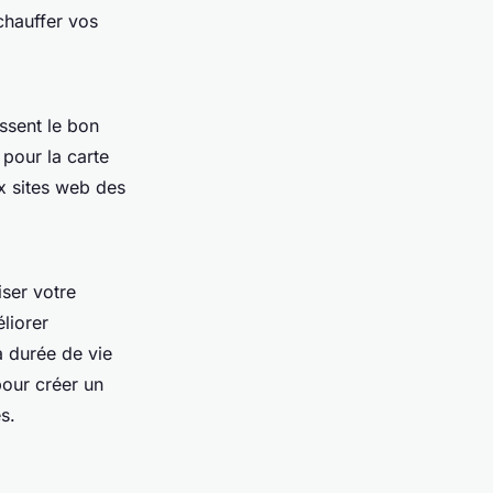
rchauffer vos
issent le bon
 pour la carte
x sites web des
iser votre
liorer
la durée de vie
pour créer un
s.