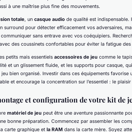
ussi à une maîtrise plus fine des mouvements.
ion totale
, un
casque audio
de qualité est indispensable. 
n surround pour détecter efficacement vos adversaires, ma
r communiquer sans entrave avec vos coéquipiers. Recherc
vec des coussinets confortables pour éviter la fatigue des o
es petits mais essentiels
accessoires de jeu
comme le tapis
lité et un glissement fluide, et les supports pour casque, qu
 jeu bien organisé. Investir dans ces équipements favorise
ble et encourage la concentration sur l’essentiel : le plaisir
ontage et configuration de votre kit de j
pre
matériel de jeu
peut être une aventure passionnante pou
 une bonne préparation. Commencez par assembler les co
 la carte graphique et
la RAM
dans la carte mère. Soyez atten