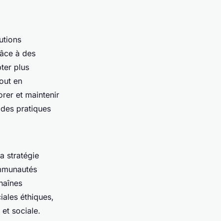
utions
râce à des
ter plus
tout en
rer et maintenir
s des pratiques
a stratégie
ommunautés
chaînes
ales éthiques,
et sociale.