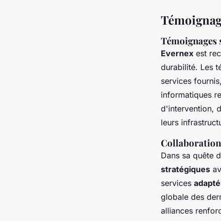
Témoignage
Témoignages s
Evernex
est re
durabilité. Les 
services fournis
informatiques r
d'intervention, 
leurs infrastru
Collaboration
Dans sa quête 
stratégiques
av
services
adapté
globale des dern
alliances renfo