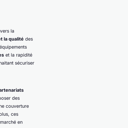
vers la
et la qualité
des
 équipements
es
et la rapidité
haitant sécuriser
artenariats
poser des
une couverture
plus, ces
u marché en