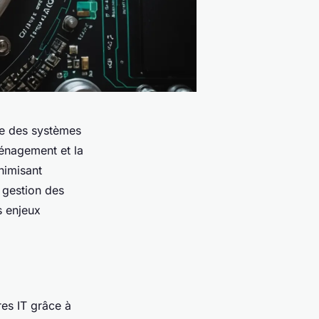
le des systèmes
ménagement et la
nimisant
 gestion des
s enjeux
res IT grâce à