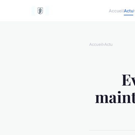
Accueil
Actu
Accueil
›
Actu
Ev
maint