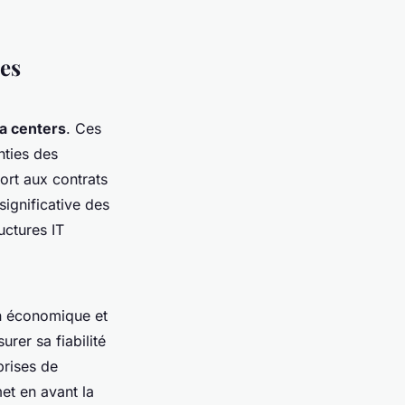
es
a centers
. Ces
nties des
ort aux contrats
ignificative des
uctures IT
on économique et
rer sa fiabilité
prises de
et en avant la