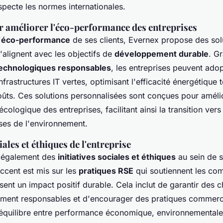
specte les normes internationales.
r améliorer l'éco-performance des entreprises
'
éco-performance
de ses clients, Evernex propose des sol
'alignent avec les objectifs de
développement durable
. G
echnologiques responsables
, les entreprises peuvent adop
nfrastructures IT vertes, optimisant l'efficacité énergétique 
oûts. Ces solutions personnalisées sont conçues pour amélio
cologique des entreprises, facilitant ainsi la transition ver
ses de l'environnement.
iales et éthiques de l'entreprise
e également des
initiatives sociales et éthiques
au sein de s
accent est mis sur les
pratiques RSE
qui soutiennent les c
isent un impact positif durable. Cela inclut de garantir des 
ment responsables et d'encourager des pratiques commerci
quilibre entre performance économique, environnementale 