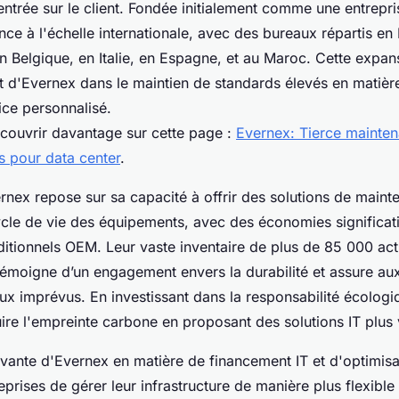
trée sur le client. Fondée initialement comme une entrepris
ce à l'échelle internationale, avec des bureaux répartis en
 Belgique, en Italie, en Espagne, et au Maroc. Cette expa
 d'Evernex dans le maintien de standards élevés en matière
vice personnalisé.
ouvrir davantage sur cette page :
Evernex: Tierce mainte
s pour data center
.
nex repose sur sa capacité à offrir des solutions de maint
ycle de vie des équipements, avec des économies significat
ditionnels OEM. Leur vaste inventaire de plus de 85 000 act
témoigne d’un engagement envers la durabilité et assure aux
aux imprévus. En investissant dans la responsabilité écolog
ire l'empreinte carbone en proposant des solutions IT plus 
vante d'Evernex en matière de financement IT et d'optimisat
prises de gérer leur infrastructure de manière plus flexibl