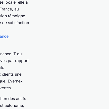
e locale, elle a
 France, au
nsion témoigne
 de satisfaction
nance
enance IT qui
ives par rapport
ifs
 clients une
ique, Evernex
vertes.
ion des actifs
e et autonome,