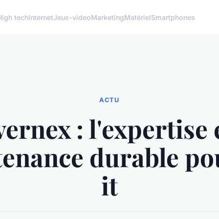
High tech
Internet
Jeux-video
Marketing
Matériel
Smartphones
ACTU
ernex : l'expertise
enance durable po
it