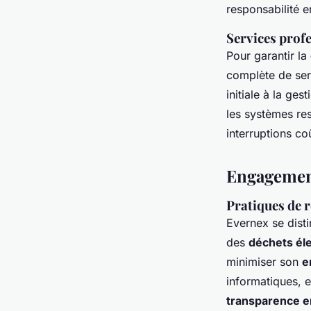
responsabilité e
Services profe
Pour garantir la
complète de serv
initiale à la ge
les systèmes res
interruptions co
Engagemen
Pratiques de r
Evernex se dist
des
déchets él
minimiser son
e
informatiques, e
transparence 