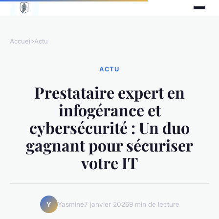
Accueil
›
Actu
ACTU
Prestataire expert en
infogérance et
cybersécurité : Un duo
gagnant pour sécuriser
votre IT
Yasmine
7 janvier 2026
9 min de lecture
Y