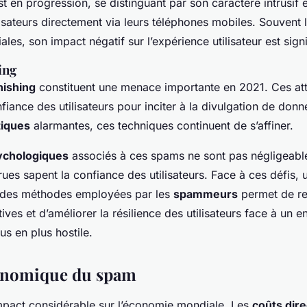
t en progression, se distinguant par son caractère intrusif 
ilisateurs directement via leurs téléphones mobiles. Souvent 
les, son impact négatif sur l’expérience utilisateur est signif
ing
hishing
constituent une menace importante en 2021. Ces at
nfiance des utilisateurs pour inciter à la divulgation de donn
tiques
alarmantes, ces techniques continuent de s’affiner.
ychologiques
associés à ces spams ne sont pas négligeables
ues sapent la confiance des utilisateurs. Face à ces défis, 
des méthodes employées par les
spammeurs
permet de re
ves et d’améliorer la résilience des utilisateurs face à un 
s en plus hostile.
onomique du spam
pact considérable sur l’économie mondiale. Les
coûts dire