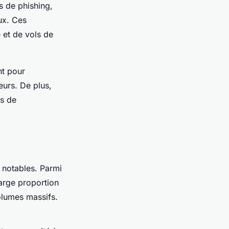
s de phishing,
ux. Ces
 et de vols de
nt pour
eurs. De plus,
es de
 notables. Parmi
arge proportion
volumes massifs.