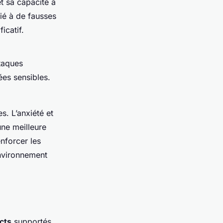
et sa capacité à
lié à de fausses
icatif.
taques
ées sensibles.
. L’anxiété et
une meilleure
nforcer les
environnement
cts
supportés