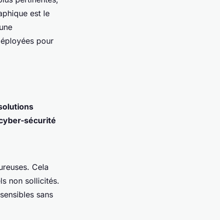
phique est le
 une
déployées pour
solutions
cyber-sécurité
oureuses. Cela
s non sollicités.
 sensibles sans