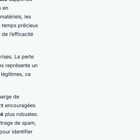
s en
matériels, les
n temps précieux
de l’efficacité
rises. La perte
es représente un
 légitimes, ce
charge de
ont encouragées
té
plus robustes.
ltrage de spam,
our identifier