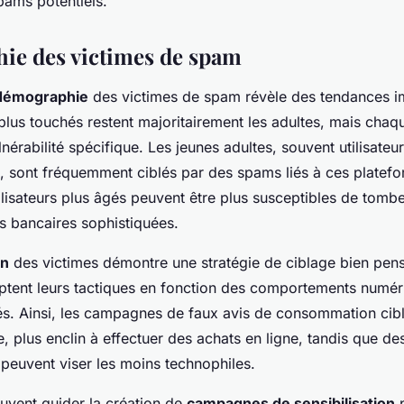
spams potentiels.
e des victimes de spam
démographie
des victimes de spam révèle des tendances i
plus touchés restent majoritairement les adultes, mais cha
nérabilité spécifique. Les jeunes adultes, souvent utilisateu
, sont fréquemment ciblés par des spams liés à ces platef
ilisateurs plus âgés peuvent être plus susceptibles de tomb
s bancaires sophistiquées.
on
des victimes démontre une stratégie de ciblage bien pen
ent leurs tactiques en fonction des comportements numér
és. Ainsi, les campagnes de faux avis de consommation cib
e, plus enclin à effectuer des achats en ligne, tandis que d
peuvent viser les moins technophiles.
vent guider la création de
campagnes de sensibilisation
p