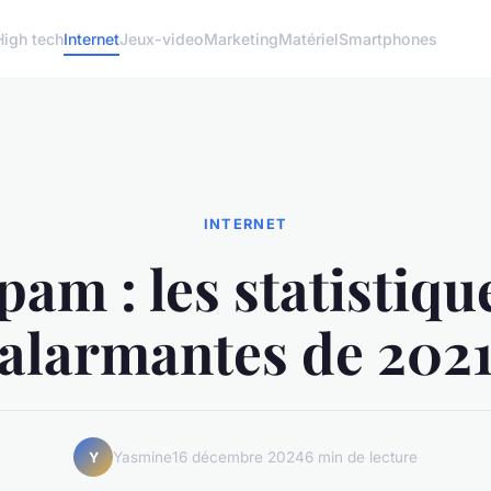
High tech
Internet
Jeux-video
Marketing
Matériel
Smartphones
INTERNET
pam : les statistiqu
alarmantes de 202
Yasmine
16 décembre 2024
6 min de lecture
Y