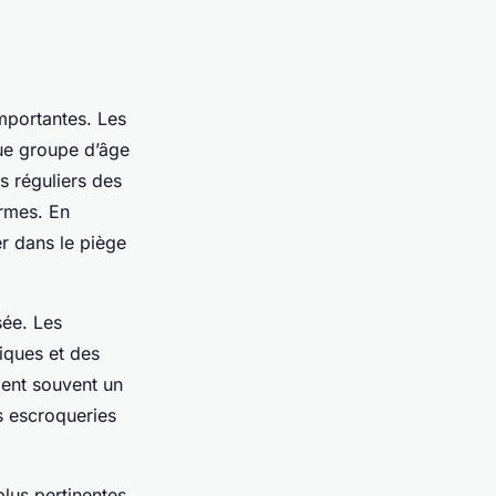
mportantes. Les
que groupe d’âge
rs réguliers des
ormes. En
er dans le piège
sée. Les
iques et des
lent souvent un
es escroqueries
lus pertinentes,