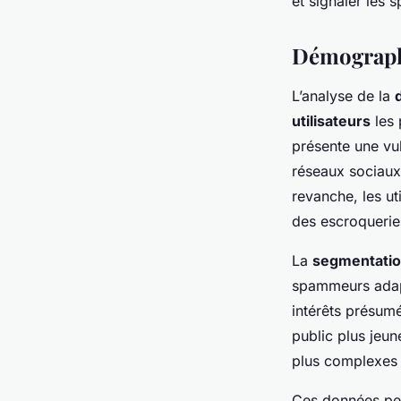
et signaler les 
Démographi
L’analyse de la
utilisateurs
les 
présente une vul
réseaux sociaux
revanche, les ut
des escroquerie
La
segmentati
spammeurs adapt
intérêts présum
public plus jeun
plus complexes 
Ces données peu