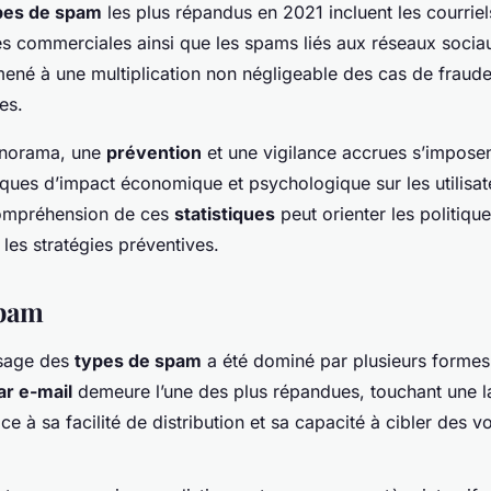
pes de spam
les plus répandus en 2021 incluent les courriel
res commerciales ainsi que les spams liés aux réseaux socia
mené à une multiplication non négligeable des cas de fraude
es.
anorama, une
prévention
et une vigilance accrues s’impose
sques d’impact économique et psychologique sur les utilisat
compréhension de ces
statistiques
peut orienter les politiqu
 les stratégies préventives.
spam
ysage des
types de spam
a été dominé par plusieurs formes
r e-mail
demeure l’une des plus répandues, touchant une l
râce à sa facilité de distribution et sa capacité à cibler des 