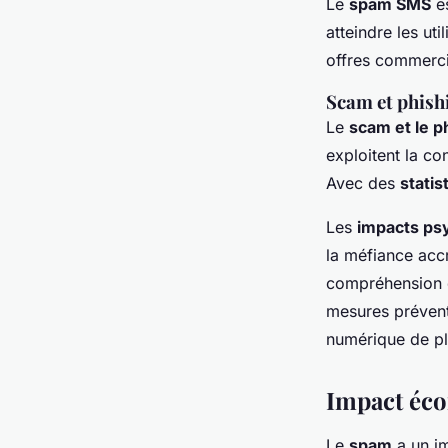
Le
spam SMS
es
atteindre les ut
offres commercia
Scam et phish
Le
scam et le p
exploitent la co
Avec des
statis
Les
impacts ps
la méfiance accr
compréhension 
mesures préventi
numérique de plu
Impact éc
Le
spam
a un im